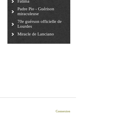
Fatima
Padre Pio - Guérison
miraculeuse
70e guérson officielle de
Lourdes
Miracle de Lanciano
Connexion