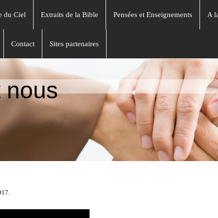
e du Ciel
Extraits de la Bible
Pensées et Enseignements
A l
Contact
Sites partenaires
t nous
917.